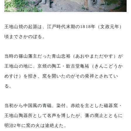
王地山焼の起源は、江戸時代末期の1818年（文政元年）
頃までさかのぼる。
当時の篠山藩主だった青山忠裕（あおやまただやす）が
王地山の地に、京焼の陶工・欽古堂亀祐（きんこどうか
めすけ）を招き、窯を開いたのがその発祥とされてい
る。
当初から中国風の青磁、染付、赤絵を主とした磁器窯・
王地山陶器所として名声を博したが、藩の廃止とともに
明治2年に窯の火は途絶えた。