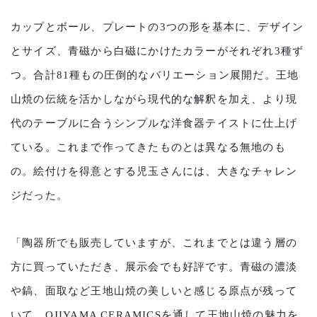
カップとボール、プレートの3つの形を基本に、デザイン
とサイズ、青磁から白磁にかけたカラーがそれぞれ3種ず
つ。合計81種もの圧倒的なバリエーション展開だ。
王地
山焼の伝統を活かしながら現代的な解釈を加え、より現
代のテーブルに合うシンプルな洋食器テイストに仕上げ
ている。これまで作ってきたものとは異なる無地のも
の。絵付けを得意とする児玉さんには、大きなチャレン
ジだった。
「陶器所でも販売していますが、これまでとは違う層の
方に買っていただき、展示会でも好評です。青磁の濃淡
や鎬、面取など王地山焼の美しいと感じる原点が残って
いて、OJIYAMA CERAMICSを通して王地山焼の魅力を