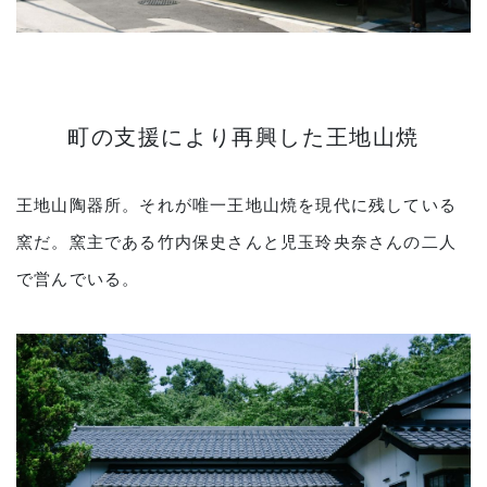
町の支援により再興した王地山焼
王地山陶器所。それが唯一王地山焼を現代に残している
窯だ。窯主である竹内保史さんと児玉玲央奈さんの二人
で営んでいる。